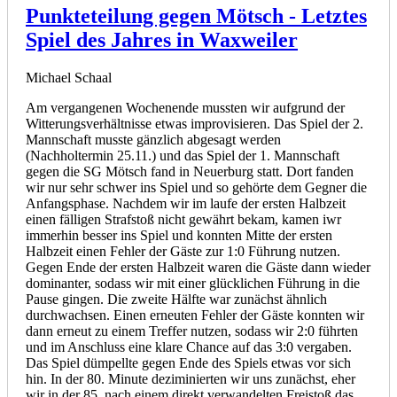
Punkteteilung gegen Mötsch - Letztes
Spiel des Jahres in Waxweiler
Michael Schaal
Am vergangenen Wochenende mussten wir aufgrund der
Witterungsverhältnisse etwas improvisieren. Das Spiel der 2.
Mannschaft musste gänzlich abgesagt werden
(Nachholtermin 25.11.) und das Spiel der 1. Mannschaft
gegen die SG Mötsch fand in Neuerburg statt. Dort fanden
wir nur sehr schwer ins Spiel und so gehörte dem Gegner die
Anfangsphase. Nachdem wir im laufe der ersten Halbzeit
einen fälligen Strafstoß nicht gewährt bekam, kamen iwr
immerhin besser ins Spiel und konnten Mitte der ersten
Halbzeit einen Fehler der Gäste zur 1:0 Führung nutzen.
Gegen Ende der ersten Halbzeit waren die Gäste dann wieder
dominanter, sodass wir mit einer glücklichen Führung in die
Pause gingen. Die zweite Hälfte war zunächst ähnlich
durchwachsen. Einen erneuten Fehler der Gäste konnten wir
dann erneut zu einem Treffer nutzen, sodass wir 2:0 führten
und im Anschluss eine klare Chance auf das 3:0 vergaben.
Das Spiel dümpellte gegen Ende des Spiels etwas vor sich
hin. In der 80. Minute deziminierten wir uns zunächst, eher
wir in der 85. nach einem direkt verwandelten Freistoß das