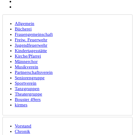
Allgemein
Bücherei
Frauengemeinschaft
Freiw. Feuerwehr
Jugendfeuerwehr
Kindertagesstätte
Kirche/Pfarrei
Männerchor
Musikverein
Partnerschaftsverein
Seniorengruppe
Sportverein
Tanzgruppen
Theatergruppe
Bouster 49ers
kirmes
Vorstand
Chronik