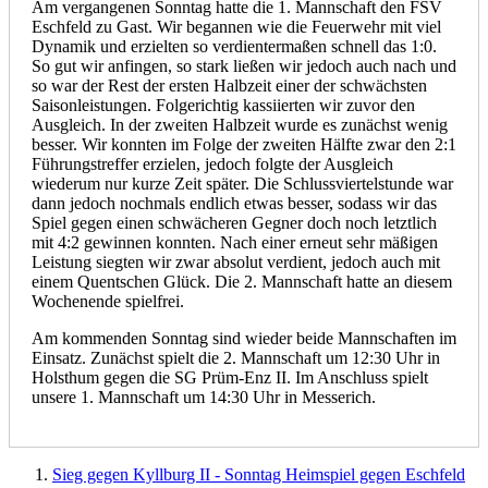
Am vergangenen Sonntag hatte die 1. Mannschaft den FSV
Eschfeld zu Gast. Wir begannen wie die Feuerwehr mit viel
Dynamik und erzielten so verdientermaßen schnell das 1:0.
So gut wir anfingen, so stark ließen wir jedoch auch nach und
so war der Rest der ersten Halbzeit einer der schwächsten
Saisonleistungen. Folgerichtig kassiierten wir zuvor den
Ausgleich. In der zweiten Halbzeit wurde es zunächst wenig
besser. Wir konnten im Folge der zweiten Hälfte zwar den 2:1
Führungstreffer erzielen, jedoch folgte der Ausgleich
wiederum nur kurze Zeit später. Die Schlussviertelstunde war
dann jedoch nochmals endlich etwas besser, sodass wir das
Spiel gegen einen schwächeren Gegner doch noch letztlich
mit 4:2 gewinnen konnten. Nach einer erneut sehr mäßigen
Leistung siegten wir zwar absolut verdient, jedoch auch mit
einem Quentschen Glück. Die 2. Mannschaft hatte an diesem
Wochenende spielfrei.
Am kommenden Sonntag sind wieder beide Mannschaften im
Einsatz. Zunächst spielt die 2. Mannschaft um 12:30 Uhr in
Holsthum gegen die SG Prüm-Enz II. Im Anschluss spielt
unsere 1. Mannschaft um 14:30 Uhr in Messerich.
Sieg gegen Kyllburg II - Sonntag Heimspiel gegen Eschfeld