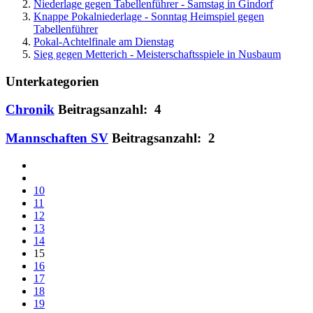
Niederlage gegen Tabellenführer - Samstag in Gindorf
Knappe Pokalniederlage - Sonntag Heimspiel gegen
Tabellenführer
Pokal-Achtelfinale am Dienstag
Sieg gegen Metterich - Meisterschaftsspiele in Nusbaum
Unterkategorien
Chronik
Beitragsanzahl: 4
Mannschaften SV
Beitragsanzahl: 2
10
11
12
13
14
15
16
17
18
19