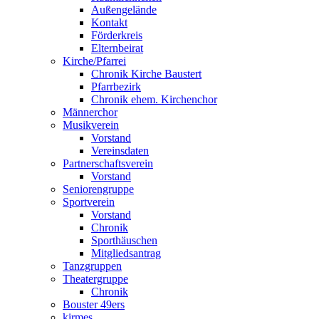
Außengelände
Kontakt
Förderkreis
Elternbeirat
Kirche/Pfarrei
Chronik Kirche Baustert
Pfarrbezirk
Chronik ehem. Kirchenchor
Männerchor
Musikverein
Vorstand
Vereinsdaten
Partnerschaftsverein
Vorstand
Seniorengruppe
Sportverein
Vorstand
Chronik
Sporthäuschen
Mitgliedsantrag
Tanzgruppen
Theatergruppe
Chronik
Bouster 49ers
kirmes