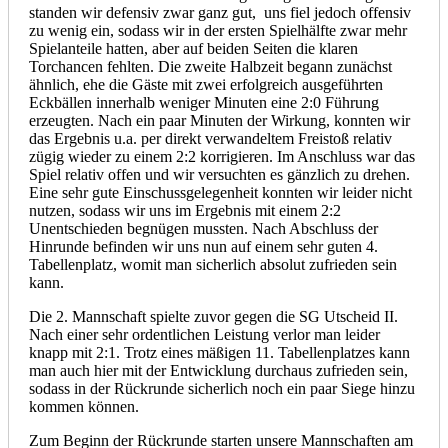
standen wir defensiv zwar ganz gut, uns fiel jedoch offensiv
zu wenig ein, sodass wir in der ersten Spielhälfte zwar mehr
Spielanteile hatten, aber auf beiden Seiten die klaren
Torchancen fehlten. Die zweite Halbzeit begann zunächst
ähnlich, ehe die Gäste mit zwei erfolgreich ausgeführten
Eckbällen innerhalb weniger Minuten eine 2:0 Führung
erzeugten. Nach ein paar Minuten der Wirkung, konnten wir
das Ergebnis u.a. per direkt verwandeltem Freistoß relativ
zügig wieder zu einem 2:2 korrigieren. Im Anschluss war das
Spiel relativ offen und wir versuchten es gänzlich zu drehen.
Eine sehr gute Einschussgelegenheit konnten wir leider nicht
nutzen, sodass wir uns im Ergebnis mit einem 2:2
Unentschieden begnügen mussten. Nach Abschluss der
Hinrunde befinden wir uns nun auf einem sehr guten 4.
Tabellenplatz, womit man sicherlich absolut zufrieden sein
kann.
Die 2. Mannschaft spielte zuvor gegen die SG Utscheid II.
Nach einer sehr ordentlichen Leistung verlor man leider
knapp mit 2:1. Trotz eines mäßigen 11. Tabellenplatzes kann
man auch hier mit der Entwicklung durchaus zufrieden sein,
sodass in der Rückrunde sicherlich noch ein paar Siege hinzu
kommen können.
Zum Beginn der Rückrunde starten unsere Mannschaften am