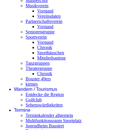
Männerchor
Musikverein
Vorstand
Vereinsdaten
Partnerschaftsverein
Vorstand
Seniorengruppe
Sportverein
Vorstand
Chronik
Sporthäuschen
Mitgliedsantrag
Tanzgruppen
Theatergruppe
Chronik
Bouster 49ers
kirmes
Wandern / Tourismus
Entdecke die Region
Golfclub
Sehenswürdigkeiten
Termine
Terminkalender allgemein
Multifunktionsraum Sportplatz
Jugendheim Baustert