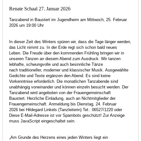
Renate Schaal
27. Januar 2026
Tanzabend in Baustert im Jugendheim
am Mittwoch, 25. Februar
2026 um 19:00 Uhr
In dieser Zeit des Winters spüren wir,
dass die Tage länger werden,
das Licht nimmt zu.
In der Erde regt sich schon bald neues
Leben.
Die Freude über den kommenden Frühling
bringen wir in
unseren Tänzen an diesem Abend zum Ausdruck.
Wir tanzen
lebhafte, schwungvolle und auch besinnliche Tänze
nach traditioneller, moderner und klassischer Musik.
Ausgewählte
Gedichte und Texte ergänzen den Abend.
Es sind keine
Vorkenntnise erforderlich.
Die monatlichen Tanzabende sind
unabhängig
voneinander und können einzeln besucht werden.
Der
Tanzabend wird angeboten von der Frauengemeinschaft
Baustert.
Herzliche Einladung, auch an Nichtmitglieder der
Frauengemeinschaft.
Anmeldung bis Dienstag, 24. Februar
2026
bei Hildegard Linkels (Tanzleiterin)
Tel.: 06527/1220 oder
Diese E-Mail-Adresse ist vor Spambots geschützt! Zur Anzeige
muss JavaScript eingeschaltet sein.
„Am Grunde des Herzens eines jeden Winters liegt ein