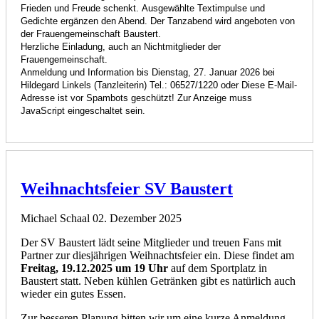
Frieden und Freude schenkt.
Ausgewählte Textimpulse und
Gedichte ergänzen den Abend.
Der Tanzabend wird angeboten
von
der Frauengemeinschaft Baustert.
Herzliche Einladung,
auch an Nichtmitglieder der
Frauengemeinschaft.
Anmeldung und Information bis Dienstag, 27. Januar 2026
bei
Hildegard Linkels (Tanzleiterin)
Tel.: 06527/1220 oder
Diese E-Mail-
Adresse ist vor Spambots geschützt! Zur Anzeige muss
JavaScript eingeschaltet sein.
Weihnachtsfeier SV Baustert
Michael Schaal
02. Dezember 2025
Der SV Baustert lädt seine Mitglieder und treuen Fans mit
Partner zur diesjährigen Weihnachtsfeier ein. Diese findet am
Freitag, 19.12.2025 um 19 Uhr
auf dem Sportplatz in
Baustert statt. Neben kühlen Getränken gibt es natürlich auch
wieder ein gutes Essen.
Zur besseren Planung bitten wir um eine kurze Anmeldung