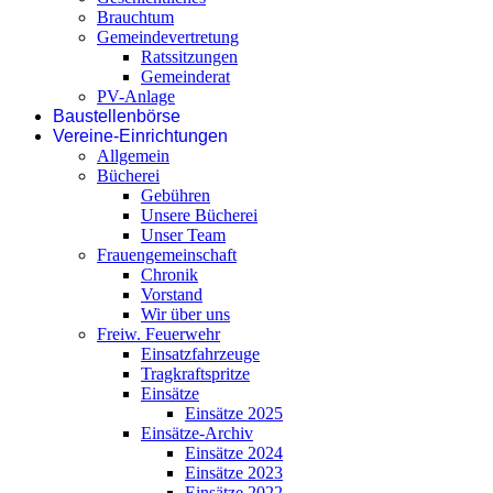
Brauchtum
Gemeindevertretung
Ratssitzungen
Gemeinderat
PV-Anlage
Baustellenbörse
Vereine-Einrichtungen
Allgemein
Bücherei
Gebühren
Unsere Bücherei
Unser Team
Frauengemeinschaft
Chronik
Vorstand
Wir über uns
Freiw. Feuerwehr
Einsatzfahrzeuge
Tragkraftspritze
Einsätze
Einsätze 2025
Einsätze-Archiv
Einsätze 2024
Einsätze 2023
Einsätze 2022