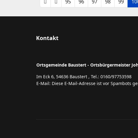
95
96
97
98
99
10
Kontakt
Ortsgemeinde Baustert - Ortsbürgermeister Jo
Im Eck 6, 54636 Baustert , Tel.: 0160/97753598
E-Mail:
Diese E-Mail-Adresse ist vor Spambots ge