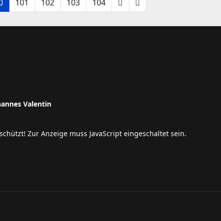
0
101
102
103
104
hannes Valentin
schützt! Zur Anzeige muss JavaScript eingeschaltet sein.