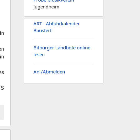
Jugendheim
ART - Abfuhrkalender
Baustert
in
Bitburger Landbote online
en
lesen
in
An-/Abmelden
es
MS