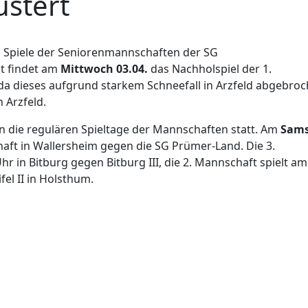
ustert
 Spiele der Seniorenmannschaften der SG
t findet am
Mittwoch 03.04.
das Nachholspiel der 1.
, da dieses aufgrund starkem Schneefall in Arzfeld abgebro
 Arzfeld.
ie regulären Spieltage der Mannschaften statt. Am
Sams
chaft in Wallersheim gegen die SG Prümer-Land. Die 3.
 in Bitburg gegen Bitburg III, die 2. Mannschaft spielt am
el II in Holsthum.
 Baustert