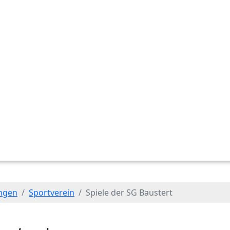
ungen
Sportverein
Spiele der SG Baustert