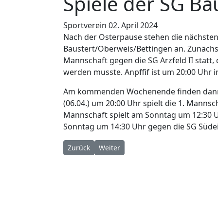
Spiele der SG Ba
Sportverein
02. April 2024
Nach der Osterpause stehen die nächsten
Baustert/Oberweis/Bettingen an. Zunächs
Mannschaft gegen die SG Arzfeld II statt
werden musste. Anpffif ist um 20:00 Uhr in
Am kommenden Wochenende finden dann d
(06.04.) um 20:00 Uhr spielt die 1. Manns
Mannschaft spielt am Sonntag um 12:30 Uhr
Sonntag um 14:30 Uhr gegen die SG Südeif
Vorheriger Beitrag: Spitzenspiel in Baustert
Nächster Beitrag: Heimspiele der SG
Zurück
Weiter