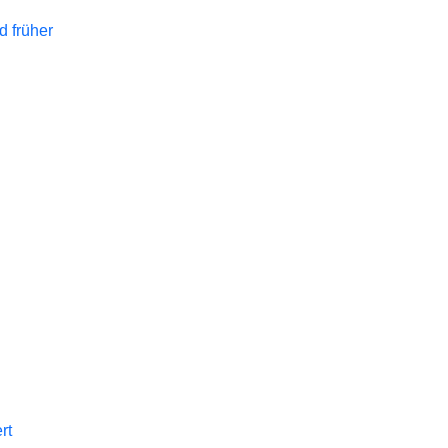
d früher
rt