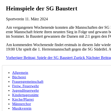
Heimspiele der SG Baustert
Sportverein
11. März 2024
Am vergangenen Wochenende konnten alle Mannschaften der SG Baus
erste Mannschaft feierte ihren neunten Sieg in Folge und gewann 
im Sommer. In Baustert gewannen die Damen mit 2:1 gegen den FC
Am kommenden Wochenende findet erstmals in diesem Jahr wieder
19:00 Uhr spielt die 1. Herrenmannschaft gegen die SG Südeifel.
Vorheriger Beitrag: Spiele der SG Baustert
Zurück
Nächster Beitra
Allgemein
Bücherei
Frauengemeinschaft
Freiw. Feuerwehr
Jugendfeuerwehr
Kindertagesstätte
Kirche/Pfarrei
Männerchor
Musikverein