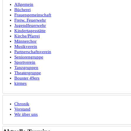
Allgemein
Bücherei
Frauengemeinschaft
Freiw. Feuerwehr
Jugendfeuerwehr
Kindertagesstätte
Kirche/Pfarrei
Männerchor
Musikverein
Partnerschaftsverein
Seniorengruppe
Sportverein
Tanzgruppen
Theatergruppe
Bouster 49ers
kirmes
Chronik
Vorstand
Wir über uns