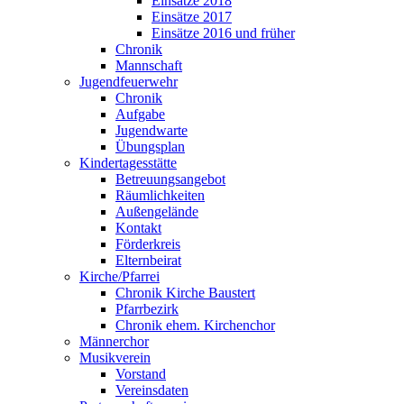
Einsätze 2018
Einsätze 2017
Einsätze 2016 und früher
Chronik
Mannschaft
Jugendfeuerwehr
Chronik
Aufgabe
Jugendwarte
Übungsplan
Kindertagesstätte
Betreuungsangebot
Räumlichkeiten
Außengelände
Kontakt
Förderkreis
Elternbeirat
Kirche/Pfarrei
Chronik Kirche Baustert
Pfarrbezirk
Chronik ehem. Kirchenchor
Männerchor
Musikverein
Vorstand
Vereinsdaten