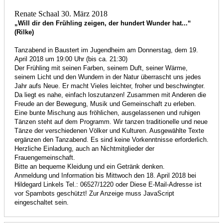
Renate Schaal
30. März 2018
„Will dir den Frühling zeigen, der hundert Wunder hat...“
(Rilke)
Tanzabend in Baustert im Jugendheim am Donnerstag, dem 19.
April 2018 um 19:00 Uhr (bis ca. 21:30)
Der Frühling mit seinen Farben, seinem Duft, seiner Wärme,
seinem Licht und den Wundern in der Natur überrascht uns jedes
Jahr aufs Neue. Er macht Vieles leichter, froher und beschwingter.
Da liegt es nahe, einfach loszutanzen! Zusammen mit Anderen die
Freude an der Bewegung, Musik und Gemeinschaft zu erleben.
Eine bunte Mischung aus fröhlichen, ausgelassenen und ruhigen
Tänzen steht auf dem Programm. Wir tanzen traditionelle und neue
Tänze der verschiedenen Völker und Kulturen. Ausgewählte Texte
ergänzen den Tanzabend. Es sind keine Vorkenntnisse erforderlich.
Herzliche Einladung, auch an Nichtmitglieder der
Frauengemeinschaft.
Bitte an bequeme Kleidung und ein Getränk denken.
Anmeldung und Information bis Mittwoch den 18. April 2018 bei
Hildegard Linkels Tel.: 06527/1220 oder
Diese E-Mail-Adresse ist
vor Spambots geschützt! Zur Anzeige muss JavaScript
eingeschaltet sein.