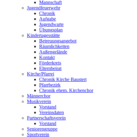
Mannschaft
Jugendfeuerwehr
Chronik
Aufgabe
Jugendwarte
Übungsplan
Kindertagesstätte
Betreuungsangebot
Räumlichkeiten
Außengelände
Kontakt
Förderkreis
Elternbeirat
Kirche/Pfarrei
Chronik Kirche Baustert
Pfarrbezirk
Chronik ehem. Kirchenchor
Männerchor
Musikverein
Vorstand
Vereinsdaten
Partnerschaftsverein
Vorstand
Seniorengruppe
Sportverein