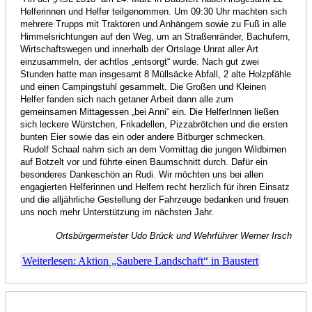
Helferinnen und Helfer teilgenommen. Um 09:30 Uhr machten sich
mehrere Trupps mit Traktoren und Anhängern sowie zu Fuß in alle
Himmelsrichtungen auf den Weg, um an Straßenränder, Bachufern,
Wirtschaftswegen und innerhalb der Ortslage Unrat aller Art
einzusammeln, der achtlos „entsorgt“ wurde. Nach gut zwei
Stunden hatte man insgesamt 8 Müllsäcke Abfall, 2 alte Holzpfähle
und einen Campingstuhl gesammelt. Die Großen und Kleinen
Helfer fanden sich nach getaner Arbeit dann alle zum
gemeinsamen Mittagessen „bei Anni“ ein. Die HelferInnen ließen
sich leckere Würstchen, Frikadellen, Pizzabrötchen und die ersten
bunten Eier sowie das ein oder andere Bitburger schmecken.
Rudolf Schaal nahm sich an dem Vormittag die jungen Wildbirnen
auf Botzelt vor und führte einen Baumschnitt durch. Dafür ein
besonderes Dankeschön an Rudi. Wir möchten uns bei allen
engagierten Helferinnen und Helfern recht herzlich für ihren Einsatz
und die alljährliche Gestellung der Fahrzeuge bedanken und freuen
uns noch mehr Unterstützung im nächsten Jahr.
Ortsbürgermeister Udo Brück und Wehrführer Werner Irsch
Weiterlesen: Aktion „Saubere Landschaft“ in Baustert