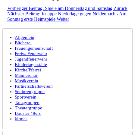
Vorheriger Beitrag: Spiele am Donnerstag und Samstag
Zurück
Nächster Beitrag: Knappe Niederlage gegen Neidenbach - Am
Sonntag erste Heimspiele
Weiter
Allgemein
Bücherei
Frauengemeinschaft
Freiw. Feuerwehr
Jugendfeuerwehr
Kindertagesstätte
Kirche/Pfarrei
Männerchor
Musikverein
Partnerschaftsverein
Seniorengruppe
Sportverein
Tanzgruppen
Theatergruppe
Bouster 49ers
kirmes