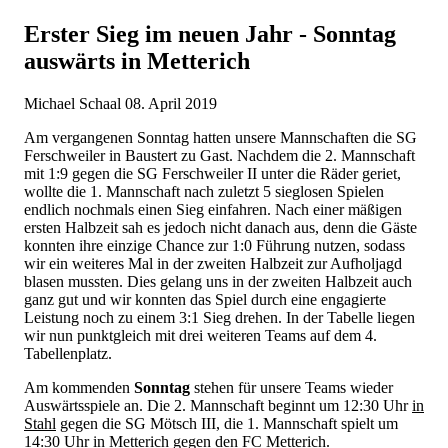
Erster Sieg im neuen Jahr - Sonntag
auswärts in Metterich
Michael Schaal
08. April 2019
Am vergangenen Sonntag hatten unsere Mannschaften die SG
Ferschweiler in Baustert zu Gast. Nachdem die 2. Mannschaft
mit 1:9 gegen die SG Ferschweiler II unter die Räder geriet,
wollte die 1. Mannschaft nach zuletzt 5 sieglosen Spielen
endlich nochmals einen Sieg einfahren. Nach einer mäßigen
ersten Halbzeit sah es jedoch nicht danach aus, denn die Gäste
konnten ihre einzige Chance zur 1:0 Führung nutzen, sodass
wir ein weiteres Mal in der zweiten Halbzeit zur Aufholjagd
blasen mussten. Dies gelang uns in der zweiten Halbzeit auch
ganz gut und wir konnten das Spiel durch eine engagierte
Leistung noch zu einem 3:1 Sieg drehen. In der Tabelle liegen
wir nun punktgleich mit drei weiteren Teams auf dem 4.
Tabellenplatz.
Am kommenden
Sonntag
stehen für unsere Teams wieder
Auswärtsspiele an. Die 2. Mannschaft beginnt um 12:30 Uhr
in
Stahl
gegen die SG Mötsch III, die 1. Mannschaft spielt um
14:30 Uhr
in Metterich
gegen den FC Metterich.