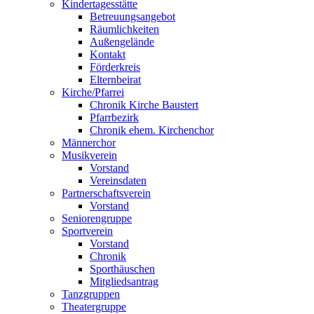
Kindertagesstätte
Betreuungsangebot
Räumlichkeiten
Außengelände
Kontakt
Förderkreis
Elternbeirat
Kirche/Pfarrei
Chronik Kirche Baustert
Pfarrbezirk
Chronik ehem. Kirchenchor
Männerchor
Musikverein
Vorstand
Vereinsdaten
Partnerschaftsverein
Vorstand
Seniorengruppe
Sportverein
Vorstand
Chronik
Sporthäuschen
Mitgliedsantrag
Tanzgruppen
Theatergruppe