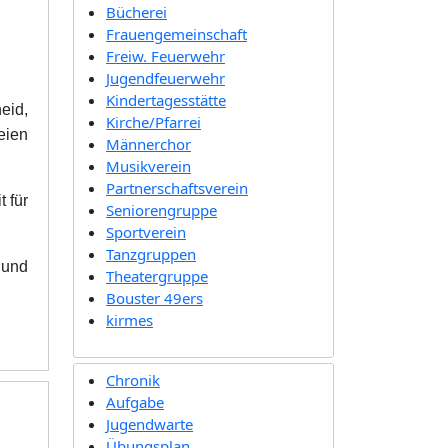
Bücherei
Frauengemeinschaft
Freiw. Feuerwehr
Jugendfeuerwehr
Kindertagesstätte
eid,
Kirche/Pfarrei
eien
Männerchor
Musikverein
Partnerschaftsverein
 für
Seniorengruppe
Sportverein
Tanzgruppen
 und
Theatergruppe
Bouster 49ers
kirmes
Chronik
Aufgabe
Jugendwarte
Übungsplan