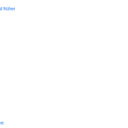
d früher
rt