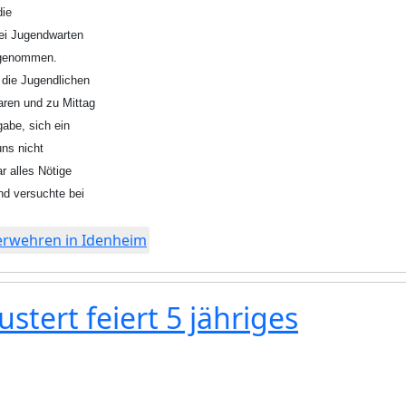
 die
ei Jugendwarten
lgenommen.
die Jugendlichen
aren und zu Mittag
abe, sich ein
uns nicht
r alles Nötige
nd versuchte bei
uerwehren in Idenheim
tert feiert 5 jähriges