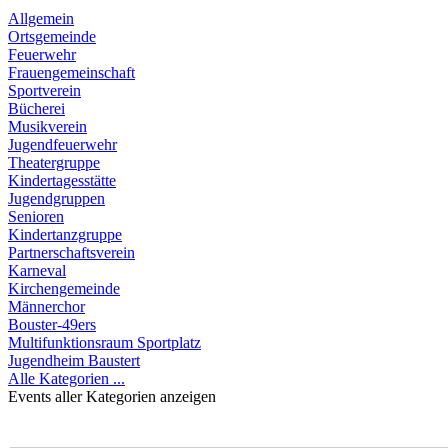
Allgemein
Ortsgemeinde
Feuerwehr
Frauengemeinschaft
Sportverein
Bücherei
Musikverein
Jugendfeuerwehr
Theatergruppe
Kindertagesstätte
Jugendgruppen
Senioren
Kindertanzgruppe
Partnerschaftsverein
Karneval
Kirchengemeinde
Männerchor
Bouster-49ers
Multifunktionsraum Sportplatz
Jugendheim Baustert
Alle Kategorien ...
Events aller Kategorien anzeigen