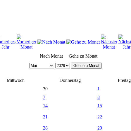
Nach Monat
Gehe zu Monat
Gehe zu Monat
Mittwoch
Donnerstag
Freitag
30
1
7
8
14
15
21
22
28
29