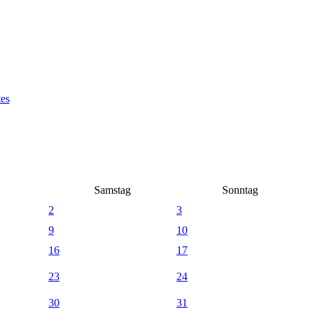
Samstag
Sonntag
2
3
9
10
16
17
23
24
30
31