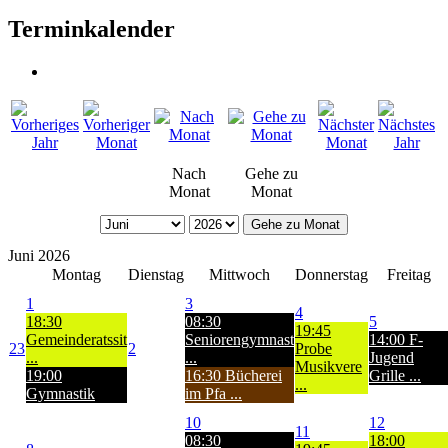
Terminkalender
Nach
Gehe zu
Monat
Monat
Gehe zu Monat
Juni 2026
Montag
Dienstag
Mittwoch
Donnerstag
Freitag
1
3
4
18:30
08:30
5
19:45
Gemeinderatssit
Seniorengymnast
14:00 F-
23
2
Probe
...
...
Jugend
Musikvere
19:00
16:30 Bücherei
Grille ...
...
Gymnastik
im Pfa ...
10
12
11
08:30
18:00