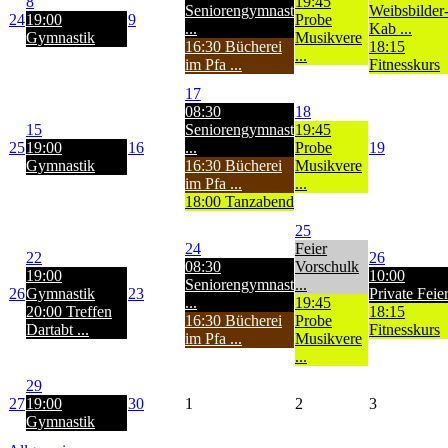
8
19:45
Seniorengymnast
Weibsbilder
24
19:00
9
Probe
...
Kab ...
Gymnastik
Musikvere
16:30 Bücherei
18:15
...
im Pfa ...
Fitnesskurs
17
08:30
18
15
Seniorengymnast
19:45
25
19:00
16
...
Probe
19
Gymnastik
16:30 Bücherei
Musikvere
im Pfa ...
...
18:00 Tanzabend
25
24
Feier
22
26
08:30
Vorschulk
19:00
10:00
Seniorengymnast
...
26
Gymnastik
23
Private Feie
...
19:45
20:00 Treffen
18:15
16:30 Bücherei
Probe
Dartabt ...
Fitnesskurs
im Pfa ...
Musikvere
...
29
27
19:00
30
1
2
3
Gymnastik