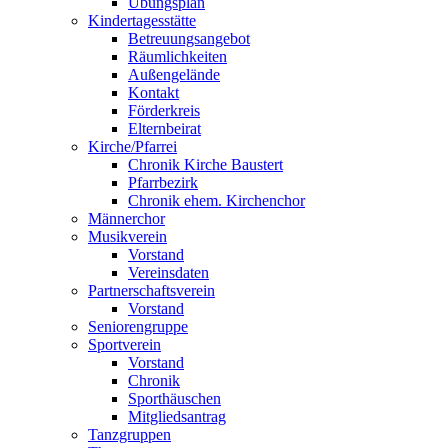
Übungsplan
Kindertagesstätte
Betreuungsangebot
Räumlichkeiten
Außengelände
Kontakt
Förderkreis
Elternbeirat
Kirche/Pfarrei
Chronik Kirche Baustert
Pfarrbezirk
Chronik ehem. Kirchenchor
Männerchor
Musikverein
Vorstand
Vereinsdaten
Partnerschaftsverein
Vorstand
Seniorengruppe
Sportverein
Vorstand
Chronik
Sporthäuschen
Mitgliedsantrag
Tanzgruppen