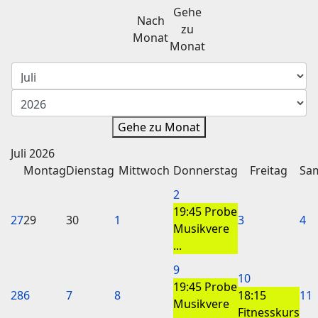
Gehe
Nach
zu
Monat
Monat
Gehe zu Monat
Juli 2026
Montag
Dienstag
Mittwoch
Donnerstag
Freitag
Sa
2
19:45 Probe
27
29
30
1
3
4
Musikvere
...
9
10
19:45 Probe
28
6
7
8
18:15
11
Musikvere
Fitnesskurs