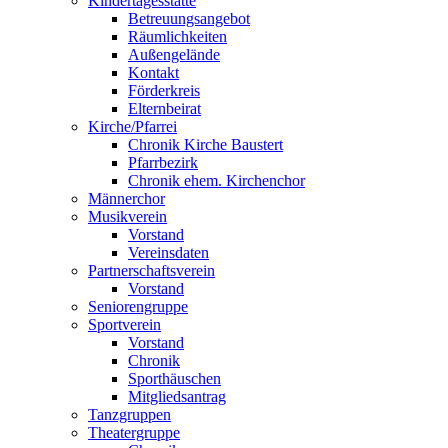
Kindertagesstätte
Betreuungsangebot
Räumlichkeiten
Außengelände
Kontakt
Förderkreis
Elternbeirat
Kirche/Pfarrei
Chronik Kirche Baustert
Pfarrbezirk
Chronik ehem. Kirchenchor
Männerchor
Musikverein
Vorstand
Vereinsdaten
Partnerschaftsverein
Vorstand
Seniorengruppe
Sportverein
Vorstand
Chronik
Sporthäuschen
Mitgliedsantrag
Tanzgruppen
Theatergruppe