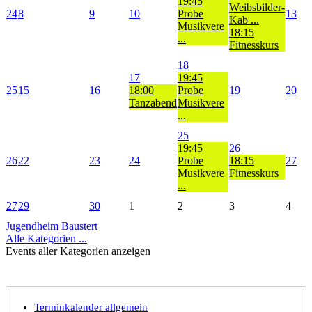
19:45
Weibsbilder-
24
8
9
10
Probe
13
Kab ...
Musikvere
18:15
...
Fitnesskurs
18
17
19:45
25
15
16
18:00
Probe
19
20
Tanzabend
Musikvere
...
25
19:45
26
26
22
23
24
Probe
18:15
27
Musikvere
Fitnesskurs
...
27
29
30
1
2
3
4
Jugendheim Baustert
Alle Kategorien ...
Events aller Kategorien anzeigen
Terminkalender allgemein