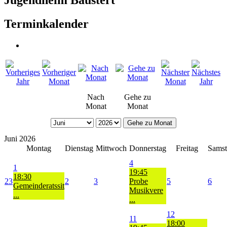
Terminkalender
Nach
Gehe zu
Monat
Monat
Gehe zu Monat
Juni 2026
Montag
Dienstag
Mittwoch
Donnerstag
Freitag
Samst
4
1
19:45
18:30
23
2
3
Probe
5
6
Gemeinderatssit
Musikvere
...
...
12
11
18:00