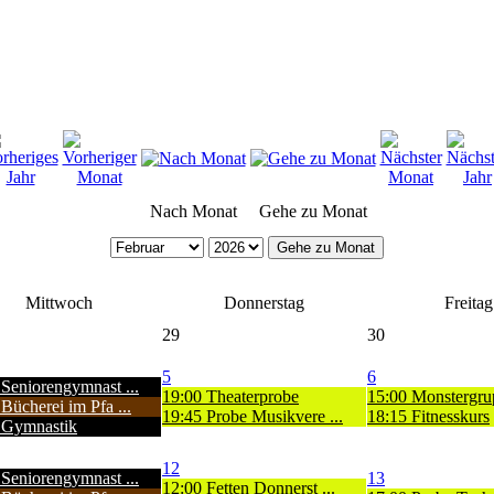
Nach Monat
Gehe zu Monat
Gehe zu Monat
Mittwoch
Donnerstag
Freitag
29
30
5
6
 Seniorengymnast ...
19:00 Theaterprobe
15:00 Monstergru
Bücherei im Pfa ...
19:45 Probe Musikvere ...
18:15 Fitnesskurs
 Gymnastik
12
 Seniorengymnast ...
13
12:00 Fetten Donnerst ...