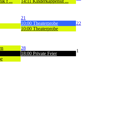
k f ...
14:11 Kinderkappensit ...
21
10:00 Theaterprobe
22
10:00 Theaterprobe
en
28
1
18:00 Private Feier
be