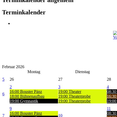
Terminkalender
Februar 2026
Montag
Dienstag
5
26
27
28
2
3
4
16:00 Bouster Pänz
19:00 Theater
08:30
6
18:00 Bühnenaufbau
19:00 Theaterprobe
16:30 
19:00 Gymnastik
19:00 Theaterprobe
19:00
9
11
16:00 Bouster Pänz
08:30
7
10