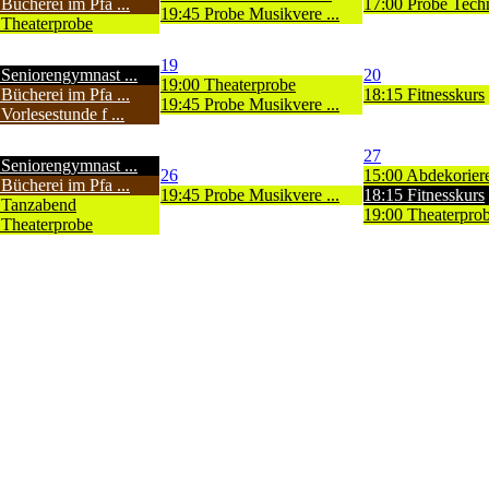
Bücherei im Pfa ...
17:00 Probe Techni
19:45 Probe Musikvere ...
 Theaterprobe
19
 Seniorengymnast ...
20
19:00 Theaterprobe
Bücherei im Pfa ...
18:15 Fitnesskurs
19:45 Probe Musikvere ...
Vorlesestunde f ...
27
 Seniorengymnast ...
26
15:00 Abdekorier
Bücherei im Pfa ...
19:45 Probe Musikvere ...
18:15 Fitnesskurs
 Tanzabend
19:00 Theaterpro
 Theaterprobe