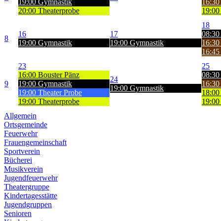
19:00 Gymnastik
16:30 
20:00 Theaterprobe
19:00
18
16
17
08:30
8
19:00 Gymnastik
19:00 Gymnastik
16:30 
16:45 
23
25
16:00 Bouster Pänz
08:30
24
9
19:00 Gymnastik
16:30 
19:00 Gymnastik
19:00 Theater Probe
18:00
19:00 Theaterprobe
19:00
Allgemein
Ortsgemeinde
Feuerwehr
Frauengemeinschaft
Sportverein
Bücherei
Musikverein
Jugendfeuerwehr
Theatergruppe
Kindertagesstätte
Jugendgruppen
Senioren