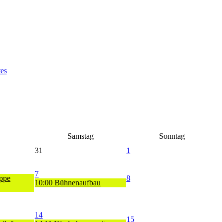
Samstag
Sonntag
31
1
7
ppe
8
10:00 Bühnenaufbau
14
15