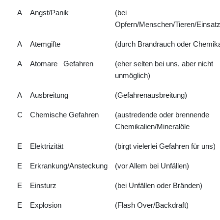
A
Angst/Panik
(bei
Opfern/Menschen/Tieren/Einsatz
A
Atemgifte
(durch Brandrauch oder Chemika
A
Atomare Gefahren
(eher selten bei uns, aber nicht
unmöglich)
A
Ausbreitung
(Gefahrenausbreitung)
C
Chemische Gefahren
(austredende oder brennende
Chemikalien/Mineralöle
E
Elektrizität
(birgt vielerlei Gefahren für uns)
E
Erkrankung/Ansteckung
(vor Allem bei Unfällen)
E
Einsturz
(bei Unfällen oder Bränden)
E
Explosion
(Flash Over/Backdraft)