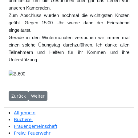
unmittelbar um die Gesundheit oder gar das Leben von
unseren Kameraden.
Zum Abschluss wurden nochmal die wichtigsten Knoten
geübt. Gegen 15:00 Uhr wurde dann der Feierabend
eingeläutet.
Gerade in den Wintermonaten versuchen wir immer mal
einen solche Übungstag durchzuführen. Ich danke allen
Teilnehmern und Helfern für ihr Kommen und ihre
Unterstützung.
Vorheriger Beitrag: 16.01.2015 Hausbrand in Oberweis
Nächster Beitrag: 01.01.2015 Brand eines landwirts
Zurück
Weiter
Allgemein
Bücherei
Frauengemeinschaft
Freiw. Feuerwehr