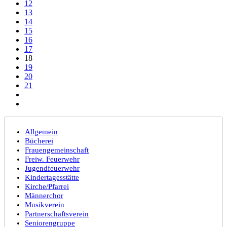
12
13
14
15
16
17
18
19
20
21
Allgemein
Bücherei
Frauengemeinschaft
Freiw. Feuerwehr
Jugendfeuerwehr
Kindertagesstätte
Kirche/Pfarrei
Männerchor
Musikverein
Partnerschaftsverein
Seniorengruppe