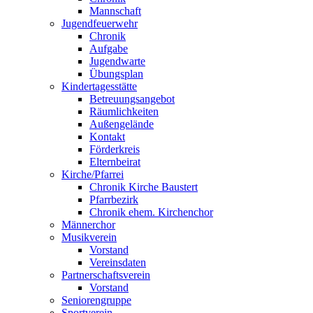
Mannschaft
Jugendfeuerwehr
Chronik
Aufgabe
Jugendwarte
Übungsplan
Kindertagesstätte
Betreuungsangebot
Räumlichkeiten
Außengelände
Kontakt
Förderkreis
Elternbeirat
Kirche/Pfarrei
Chronik Kirche Baustert
Pfarrbezirk
Chronik ehem. Kirchenchor
Männerchor
Musikverein
Vorstand
Vereinsdaten
Partnerschaftsverein
Vorstand
Seniorengruppe
Sportverein