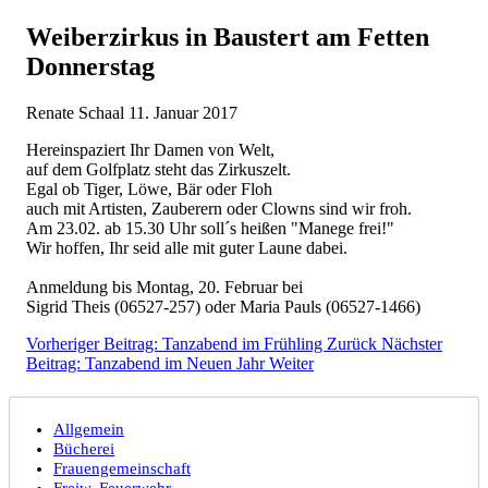
Weiberzirkus in Baustert am Fetten
Donnerstag
Renate Schaal
11. Januar 2017
Hereinspaziert Ihr Damen von Welt,
auf dem Golfplatz steht das Zirkuszelt.
Egal ob Tiger, Löwe, Bär oder Floh
auch mit Artisten, Zauberern oder Clowns sind wir froh.
Am 23.02. ab 15.30 Uhr soll´s heißen "Manege frei!"
Wir hoffen, Ihr seid alle mit guter Laune dabei.
Anmeldung bis Montag, 20. Februar bei
Sigrid Theis (06527-257) oder Maria Pauls (06527-1466)
Vorheriger Beitrag: Tanzabend im Frühling
Zurück
Nächster
Beitrag: Tanzabend im Neuen Jahr
Weiter
Allgemein
Bücherei
Frauengemeinschaft
Freiw. Feuerwehr