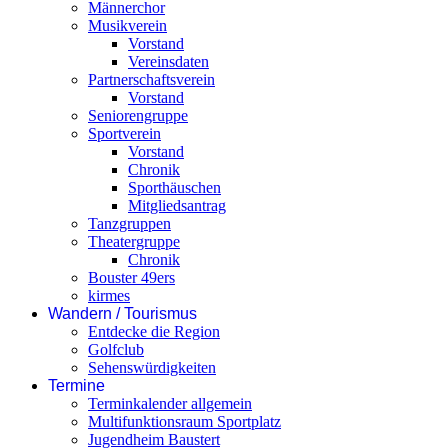
Männerchor
Musikverein
Vorstand
Vereinsdaten
Partnerschaftsverein
Vorstand
Seniorengruppe
Sportverein
Vorstand
Chronik
Sporthäuschen
Mitgliedsantrag
Tanzgruppen
Theatergruppe
Chronik
Bouster 49ers
kirmes
Wandern / Tourismus
Entdecke die Region
Golfclub
Sehenswürdigkeiten
Termine
Terminkalender allgemein
Multifunktionsraum Sportplatz
Jugendheim Baustert