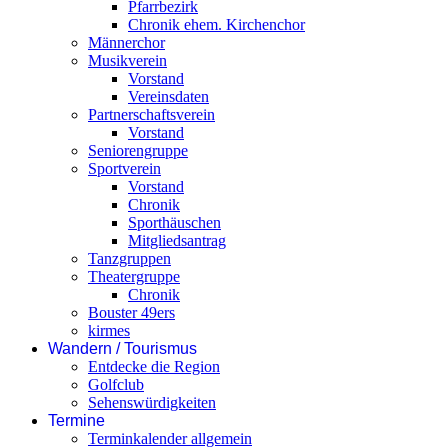
Pfarrbezirk
Chronik ehem. Kirchenchor
Männerchor
Musikverein
Vorstand
Vereinsdaten
Partnerschaftsverein
Vorstand
Seniorengruppe
Sportverein
Vorstand
Chronik
Sporthäuschen
Mitgliedsantrag
Tanzgruppen
Theatergruppe
Chronik
Bouster 49ers
kirmes
Wandern / Tourismus
Entdecke die Region
Golfclub
Sehenswürdigkeiten
Termine
Terminkalender allgemein