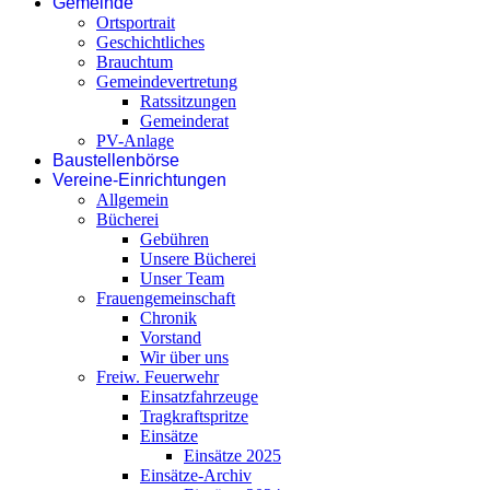
Gemeinde
Ortsportrait
Geschichtliches
Brauchtum
Gemeindevertretung
Ratssitzungen
Gemeinderat
PV-Anlage
Baustellenbörse
Vereine-Einrichtungen
Allgemein
Bücherei
Gebühren
Unsere Bücherei
Unser Team
Frauengemeinschaft
Chronik
Vorstand
Wir über uns
Freiw. Feuerwehr
Einsatzfahrzeuge
Tragkraftspritze
Einsätze
Einsätze 2025
Einsätze-Archiv