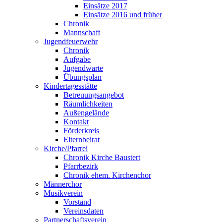
Einsätze 2017
Einsätze 2016 und früher
Chronik
Mannschaft
Jugendfeuerwehr
Chronik
Aufgabe
Jugendwarte
Übungsplan
Kindertagesstätte
Betreuungsangebot
Räumlichkeiten
Außengelände
Kontakt
Förderkreis
Elternbeirat
Kirche/Pfarrei
Chronik Kirche Baustert
Pfarrbezirk
Chronik ehem. Kirchenchor
Männerchor
Musikverein
Vorstand
Vereinsdaten
Partnerschaftsverein