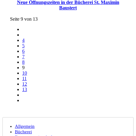
Neue Öffnungszeiten in der Bücherei St. Maximin
Baustert
Seite 9 von 13
4
5
6
7
8
9
10
11
12
13
Allgemein
Bücherei