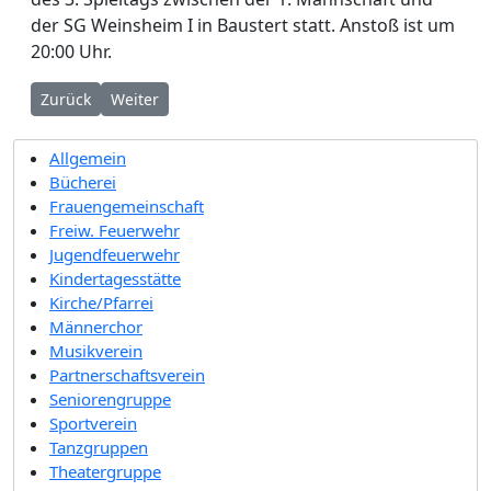
der SG Weinsheim I in Baustert statt. Anstoß ist um
20:00 Uhr.
Vorheriger Beitrag: Vorankündigung Helferabend 2024
Nächster Beitrag: Bilderbuchkino für Kinder
Zurück
Weiter
Allgemein
Bücherei
Frauengemeinschaft
Freiw. Feuerwehr
Jugendfeuerwehr
Kindertagesstätte
Kirche/Pfarrei
Männerchor
Musikverein
Partnerschaftsverein
Seniorengruppe
Sportverein
Tanzgruppen
Theatergruppe