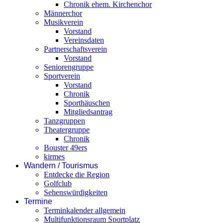
Chronik ehem. Kirchenchor
Männerchor
Musikverein
Vorstand
Vereinsdaten
Partnerschaftsverein
Vorstand
Seniorengruppe
Sportverein
Vorstand
Chronik
Sporthäuschen
Mitgliedsantrag
Tanzgruppen
Theatergruppe
Chronik
Bouster 49ers
kirmes
Wandern / Tourismus
Entdecke die Region
Golfclub
Sehenswürdigkeiten
Termine
Terminkalender allgemein
Multifunktionsraum Sportplatz