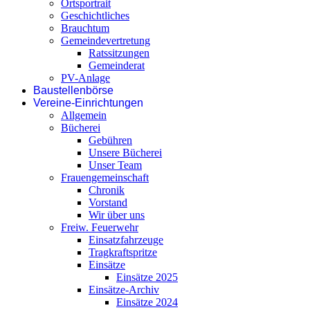
Ortsportrait
Geschichtliches
Brauchtum
Gemeindevertretung
Ratssitzungen
Gemeinderat
PV-Anlage
Baustellenbörse
Vereine-Einrichtungen
Allgemein
Bücherei
Gebühren
Unsere Bücherei
Unser Team
Frauengemeinschaft
Chronik
Vorstand
Wir über uns
Freiw. Feuerwehr
Einsatzfahrzeuge
Tragkraftspritze
Einsätze
Einsätze 2025
Einsätze-Archiv
Einsätze 2024