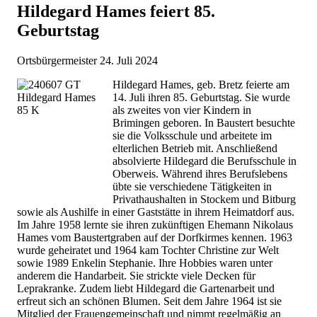
Hildegard Hames feiert 85.
Geburtstag
Ortsbürgermeister
24. Juli 2024
Hildegard Hames, geb. Bretz feierte am
14. Juli ihren 85. Geburtstag. Sie wurde
als zweites von vier Kindern in
Brimingen geboren. In Baustert besuchte
sie die Volksschule und arbeitete im
elterlichen Betrieb mit. Anschließend
absolvierte Hildegard die Berufsschule in
Oberweis. Während ihres Berufslebens
übte sie verschiedene Tätigkeiten in
Privathaushalten in Stockem und Bitburg
sowie als Aushilfe in einer Gaststätte in ihrem Heimatdorf aus.
Im Jahre 1958 lernte sie ihren zukünftigen Ehemann Nikolaus
Hames vom Baustertgraben auf der Dorfkirmes kennen. 1963
wurde geheiratet und 1964 kam Tochter Christine zur Welt
sowie 1989 Enkelin Stephanie. Ihre Hobbies waren unter
anderem die Handarbeit. Sie strickte viele Decken für
Leprakranke. Zudem liebt Hildegard die Gartenarbeit und
erfreut sich an schönen Blumen. Seit dem Jahre 1964 ist sie
Mitglied der Frauengemeinschaft und nimmt regelmäßig an