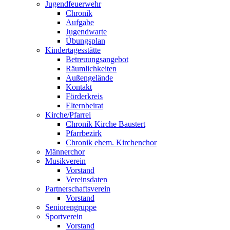
Jugendfeuerwehr
Chronik
Aufgabe
Jugendwarte
Übungsplan
Kindertagesstätte
Betreuungsangebot
Räumlichkeiten
Außengelände
Kontakt
Förderkreis
Elternbeirat
Kirche/Pfarrei
Chronik Kirche Baustert
Pfarrbezirk
Chronik ehem. Kirchenchor
Männerchor
Musikverein
Vorstand
Vereinsdaten
Partnerschaftsverein
Vorstand
Seniorengruppe
Sportverein
Vorstand