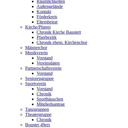
Räumlichkeiten
Außengelände
Kontakt
Förderkreis
Elternbeirat
Kirche/Pfarrei
Chronik Kirche Baustert
Pfarrbezirk
Chronik ehem. Kirchenchor
Männerchor
Musikverein
Vorstand
Vereinsdaten
Partnerschaftsverein
Vorstand
Seniorengruppe
Sportverein
Vorstand
Chronik
Sporthäuschen
Mitgliedsantrag
Tanzgruppen
Theatergruppe
Chronik
Bouster 49ers