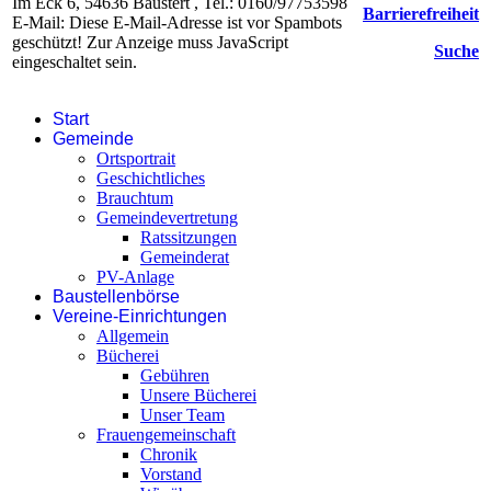
Im Eck 6, 54636 Baustert , Tel.: 0160/97753598
Barrierefreiheit
E-Mail:
Diese E-Mail-Adresse ist vor Spambots
geschützt! Zur Anzeige muss JavaScript
Suche
eingeschaltet sein.
Start
Gemeinde
Ortsportrait
Geschichtliches
Brauchtum
Gemeindevertretung
Ratssitzungen
Gemeinderat
PV-Anlage
Baustellenbörse
Vereine-Einrichtungen
Allgemein
Bücherei
Gebühren
Unsere Bücherei
Unser Team
Frauengemeinschaft
Chronik
Vorstand